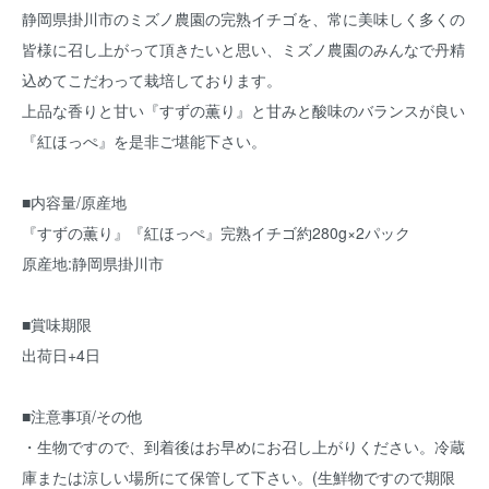
静岡県掛川市のミズノ農園の完熟イチゴを、常に美味しく多くの
皆様に召し上がって頂きたいと思い、ミズノ農園のみんなで丹精
込めてこだわって栽培しております。
上品な香りと甘い『すずの薫り』と甘みと酸味のバランスが良い
『紅ほっぺ』を是非ご堪能下さい。
■内容量/原産地
『すずの薫り』『紅ほっぺ』完熟イチゴ約280g×2パック
原産地:静岡県掛川市
■賞味期限
出荷日+4日
■注意事項/その他
・生物ですので、到着後はお早めにお召し上がりください。冷蔵
庫または涼しい場所にて保管して下さい。(生鮮物ですので期限